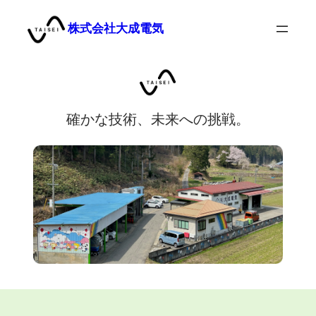
内
容
株式会社大成電気
を
ス
キ
ッ
プ
確かな技術、未来への挑戦。